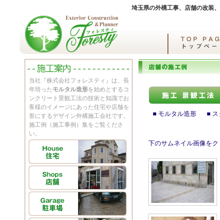
埼玉県の外構工事、店舗の改装、
当社『株式会社フォレスティ』は、長
年培った
モルタル造形
を始めとするコ
ンクリート景観工法の技術と知識でお
客様のイメージにあった住宅や店舗を
■ モルタル造形 ■ 
形にするデザイン外構施工会社です。
施工例（施工事例）集をご覧くださ
い。
下のサムネイル画像をク