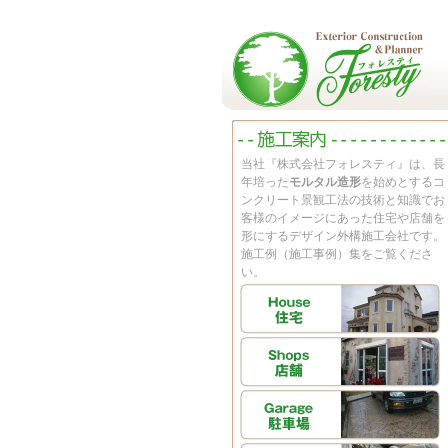
当社『株式会社フォレスティ』は、長
年培った
モルタル造形
を始めとするコ
ンクリート景観工法の技術と知識でお
客様のイメージにあった住宅や店舗を
形にするデザイン外構施工会社です。
施工例（施工事例）集をご覧くださ
い。