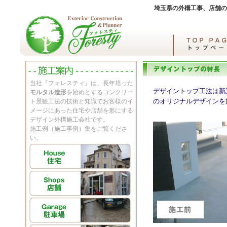
埼玉県の外構工事、店舗の
当社『フォレスティ』は、長年培った
デザイントップ工法は新
モルタル造形
を始めとするコンクリー
のオリジナルデザインを
ト景観工法の技術と知識でお客様のイ
メージにあった住宅や店舗を形にする
デザイン外構施工会社です。
施工例（施工事例）集をご覧くださ
い。